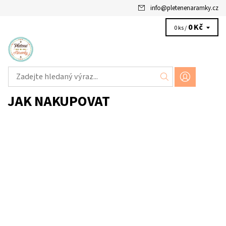
info
@
pletenenaramky.cz
0 Kč
0 ks /
JAK NAKUPOVAT