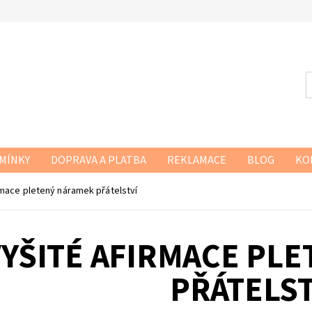
MÍNKY
DOPRAVA A PLATBA
REKLAMACE
BLOG
KO
rmace pletený náramek přátelství
VYŠITÉ AFIRMACE PL
PŘÁTELST