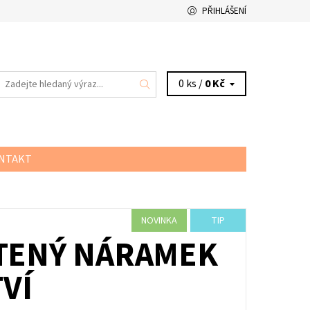
PŘIHLÁŠENÍ
0 ks /
0 Kč
NTAKT
NOVINKA
TIP
ETENÝ NÁRAMEK
VÍ