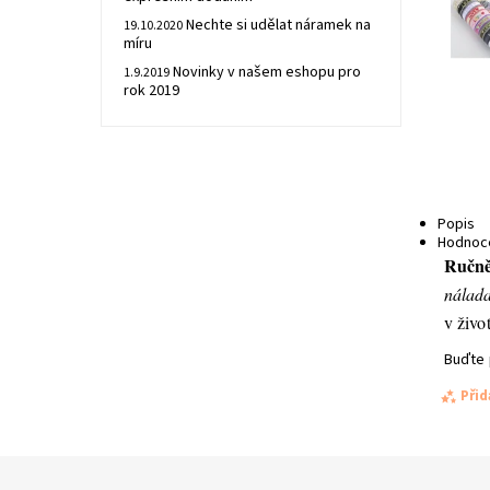
Nechte si udělat náramek na
19.10.2020
míru
Novinky v našem eshopu pro
1.9.2019
rok 2019
Popis
Hodnoc
Ručně
nálad
v život
Buďte 
Při