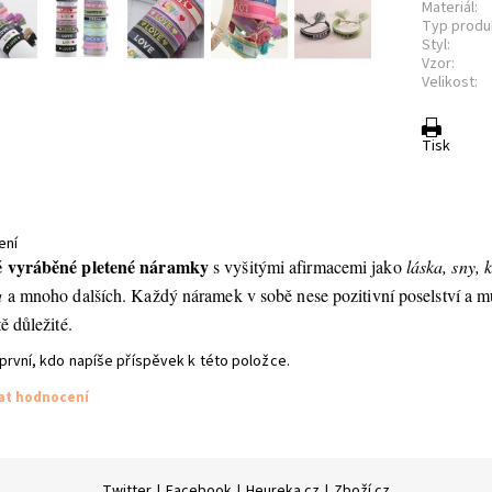
Materiál:
Typ produ
Styl:
Vzor:
Velikost:
Tisk
ení
 vyráběné pletené náramky
s vyšitými afirmacemi jako
láska, sny, 
a
a mnoho dalších. Každý náramek v sobě nese pozitivní poselství a 
ě důležité.
první, kdo napíše příspěvek k této položce.
dat hodnocení
Twitter
|
Facebook
|
Heureka.cz
|
Zboží.cz