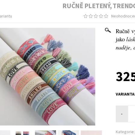
RUČNĚ PLETENÝ, TREND
ariantu
Neohodnoce
Ručně v
jako
lásk
naděje, 
325
VARIANTA
-
Kategorie: