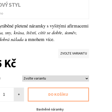
OVÝ STYL
no
yráběné pletené náramky s vyšitými afirmacemi
a, sny, krása, štěstí, cítít se dobře, úsměv,
dobrá nálada
a mnohem více.
ZVOLTE VARIANTU
 Kč
:
+
Bavlněné náramky