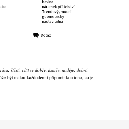
bavlna
ktu:
náramek přátelství
Trendový, módní
geometrický
nastavitelná
Dotaz
krása, štěstí, cítit se dobře, úsměv, naděje, dobrá
může být malou každodenní připomínkou toho, co je