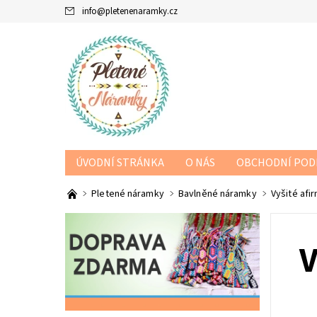
info
@
pletenenaramky.cz
ÚVODNÍ STRÁNKA
O NÁS
OBCHODNÍ POD
Pletené náramky
Bavlněné náramky
Vyšité afi